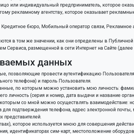
лицо или индивидуальный предприниматель, которое оказ
угому рекламному агентству, которое оказывает рекламны
, Кредитное бюро, Мобильный оператор связи, Рекламное 
тся в том же значении, как они определены в Публичной
м Сервиса, размещенной в сети Интернет на Сайте (далее 
ываемых данных
ные, позволяющие провести аутентификацию Пользовател
ного телефона) и пароль Пользователя.
нные, по которым можно установить мою личность: фамилия
го личность (серия и номер, дата выдачи и название орга
 которым со мной можно осуществлять взаимодействие: н
 для подтверждения телефона, адрес электронной почты, 
х представителей.
ах), которое используется мною для совершения действий 
ия, идентификаторах сим-карт, местоположение оборудов