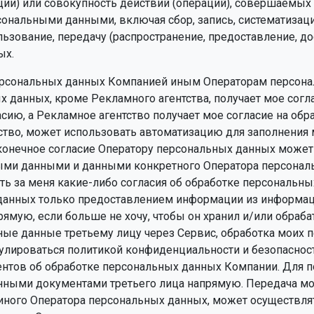
ции) или совокупность действий (операций), совершаемых
сональными данными, включая сбор, запись, систематизаци
льзование, передачу (распространение, предоставление, до
ых.
персональных данных Компанией иным Операторам персона
ых данных, кроме Рекламного агентства, получает мое сог
сию, а Рекламное агентство получает мое согласие на об
ство, может использовать автоматизацию для заполнения 
м конечное согласие Оператору персональных данных може
ми данными и данными конкретного Оператора персональн
ть за меня какие-либо согласия об обработке персональн
 данных только предоставлением информации из информа
ямую, если больше не хочу, чтобы он хранил и/или обраб
ные данные третьему лицу через Сервис, обработка моих 
егулироваться политикой конфиденциальности и безопасно
ументов об обработке персональных данных Компании. Для
данными документами третьего лица напрямую. Передача м
е иного Оператора персональных данных, может осуществл