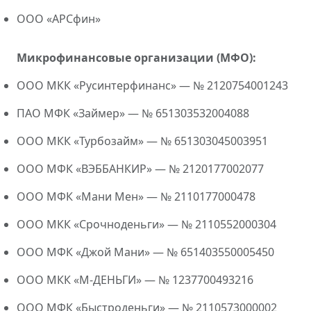
ООО «АРСфин»
Микрофинансовые организации (МФО):
ООО МКК «Русинтерфинанс» — № 2120754001243
ПАО МФК «Займер» — № 651303532004088
ООО МКК «Турбозайм» — № 651303045003951
ООО МФК «ВЭББАНКИР» — № 2120177002077
ООО МФК «Мани Мен» — № 2110177000478
ООО МКК «Срочноденьги» — № 2110552000304
ООО МФК «Джой Мани» — № 651403550005450
ООО МКК «М-ДЕНЬГИ» — № 1237700493216
ООО МФК «Быстроденьги» — № 2110573000002