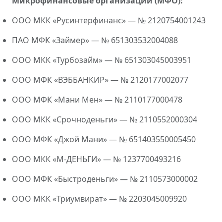
Микрофинансовые организации (МФО):
ООО МКК «Русинтерфинанс» — № 2120754001243
ПАО МФК «Займер» — № 651303532004088
ООО МКК «Турбозайм» — № 651303045003951
ООО МФК «ВЭББАНКИР» — № 2120177002077
ООО МФК «Мани Мен» — № 2110177000478
ООО МКК «Срочноденьги» — № 2110552000304
ООО МФК «Джой Мани» — № 651403550005450
ООО МКК «М-ДЕНЬГИ» — № 1237700493216
ООО МФК «Быстроденьги» — № 2110573000002
ООО МКК «Триумвират» — № 2203045009920